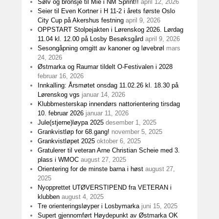
Sølv og bronsje til Mie i NM Sprint!!
april 12, 2026
Seier til Even Kortner i H 11-2 i årets første Oslo
City Cup på Akershus festning
april 9, 2026
OPPSTART Stolpejakten i Lørenskog 2026. Lørdag
11.04 kl. 12.00 på Losby Besøksgård
april 9, 2026
Sesongåpning omgitt av kanoner og løvebrøl
mars
24, 2026
Østmarka og Raumar tildelt O-Festivalen i 2028
februar 16, 2026
Innkalling: Årsmøtet onsdag 11.02.26 kl. 18.30 på
Lørenskog vgs
januar 14, 2026
Klubbmesterskap innendørs nattorientering tirsdag
10. februar 2026
januar 11, 2026
Jule(stjerne)løypa 2025
desember 1, 2025
Grankvistløp for 68.gang!
november 5, 2025
Grankvistløpet 2025
oktober 6, 2025
Gratulerer til veteran Arne Christian Scheie med 3.
plass i WMOC
august 27, 2025
Orientering for de minste barna i høst
august 27,
2025
Nyopprettet UTØVERSTIPEND fra VETERAN i
klubben
august 4, 2025
Tre orienteringsløyper i Losbymarka
juni 15, 2025
Supert gjennomført Høydepunkt av Østmarka OK