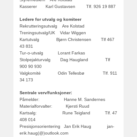
2
Kasserer Karl Gustavsen Tlf. 926 19 887
2
,
Ledere for utvalg og komiteer
2
Rekrutteringsutvalg Are Kolstad
0
Treningsutvalg/UK Vidar Wiggen
1
Kartutvalg Bjørn Christensen Tlf 467
7
43 831
b
Tur-o-utvalg Lorant Farkas
y
Stolpejakturvalg Dag Haugland Tlf
a
900 90 930
d
Valgkomité Odin Tellesbø Tlf. 911
m
34 173
i
n
Sentrale verv/funksjoner:
Påmelder: Hanne M. Sandernes
Materialforvalter: Kjersti Ruud
Kartsalg: Rune Teigland Tlf. 47
408 014
Presisjonsorientering Jan Erik Haug jan-
erik.haug(@)outlook.com