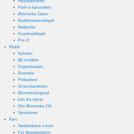
Høydepunktet
Park-o-karusellen
Østmarka Open
Klubbmesterskapet
Nattpotta
Grankvistløpet
Pre-O
Klubb
Nyheter
Bli medlem
Organisasjon
Årsmøte
Politiattest
Grasrotandelen
Blomsterdugnad
Info fra styret
Om Østmarka OK
Sponsorer
Kart
Nedlastbare o-kart
For løypeleggere