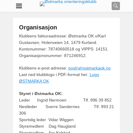
Searc
Organisasjon
P
Klubbens fakturaadresse: Østmarka OK v/Karl
o
Gustavsen, Holenveien 14, 1479 Kurland.
s
Kontonummer: 78740660518 og VIPPS: 14151.
t
Organisasjonsnummer: 871246912.
e
Klubbens e-post adresse:
post(at)ostmarkaok.no
d
Last ned klubblogo i PDF-format her:
Logo
o
ØSTMARKA OK
n
o
Styret i Østmarka OK:
k
Leder Ingrid Nermoen . Tlf. 996 39 852
t
Nestleder Sverre Sandernes Tlf. 993 21
o
306
b
Sportslig leder Vidar Wiggen
e
Styremedlem Dag Haugland
r
Styremedlem Are Kolstad