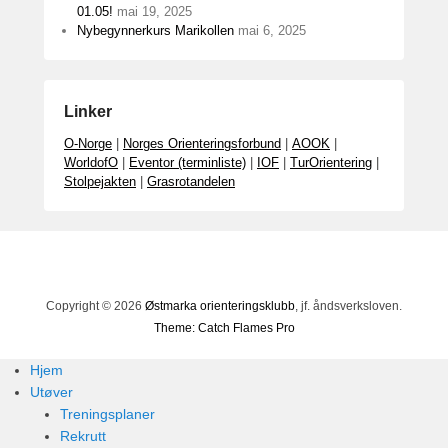
01.05!
mai 19, 2025
Nybegynnerkurs Marikollen
mai 6, 2025
Linker
O-Norge
|
Norges Orienteringsforbund
|
AOOK
|
WorldofO
|
Eventor (terminliste)
|
IOF
|
TurOrientering
|
Stolpejakten
|
Grasrotandelen
Copyright © 2026
Østmarka orienteringsklubb
, jf. åndsverksloven.
Theme: Catch Flames Pro
Hjem
Utøver
Treningsplaner
Rekrutt