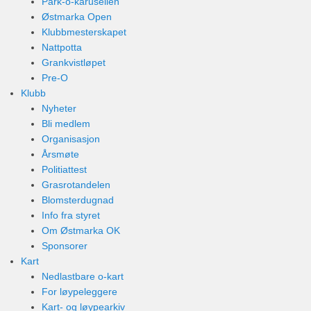
Park-o-karusellen
Østmarka Open
Klubbmesterskapet
Nattpotta
Grankvistløpet
Pre-O
Klubb
Nyheter
Bli medlem
Organisasjon
Årsmøte
Politiattest
Grasrotandelen
Blomsterdugnad
Info fra styret
Om Østmarka OK
Sponsorer
Kart
Nedlastbare o-kart
For løypeleggere
Kart- og løypearkiv