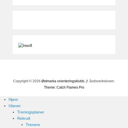
e
r
3
0
,
2
0
1
8
b
y
a
d
Copyright © 2026
Østmarka orienteringsklubb
, jf. åndsverksloven.
m
Theme: Catch Flames Pro
i
n
Hjem
Utøver
Treningsplaner
Rekrutt
Trenere