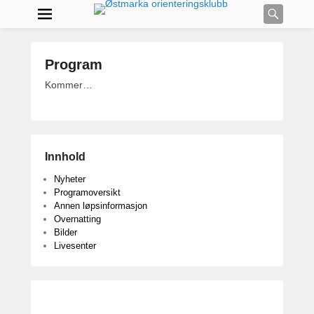
Searc
Program
P
Kommer…
o
s
t
e
Innhold
d
o
Nyheter
n
Programoversikt
Annen løpsinformasjon
s
Overnatting
e
Bilder
p
Livesenter
t
e
m
b