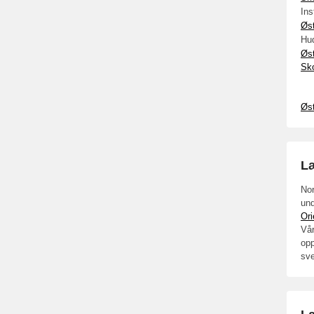
In
Øs
Hu
Øs
Sk
Øs
L
Nor
und
Ori
Vår
opp
sv