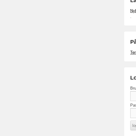
Læ
Ny
.
På
Ter
Lo
Bru
Pa