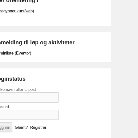
r orientering !
begynner kurs(web)
melding til løp og aktiviteter
minliste (Eventor)
ginstatus
kernavn eller E-post
ssord
Glemt?
Registrer