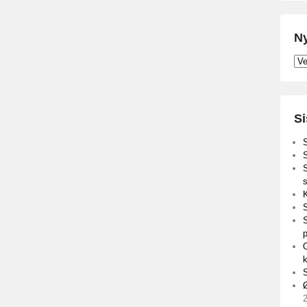
Ny
Nyh
Si
S
s
K
S
S
Ø