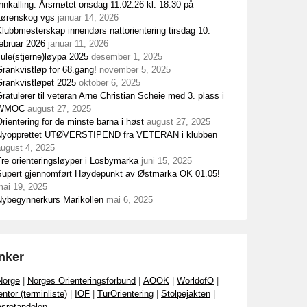
nnkalling: Årsmøtet onsdag 11.02.26 kl. 18.30 på
Lørenskog vgs
januar 14, 2026
lubbmesterskap innendørs nattorientering tirsdag 10.
ebruar 2026
januar 11, 2026
ule(stjerne)løypa 2025
desember 1, 2025
rankvistløp for 68.gang!
november 5, 2025
Grankvistløpet 2025
oktober 6, 2025
ratulerer til veteran Arne Christian Scheie med 3. plass i
WMOC
august 27, 2025
rientering for de minste barna i høst
august 27, 2025
Nyopprettet UTØVERSTIPEND fra VETERAN i klubben
august 4, 2025
re orienteringsløyper i Losbymarka
juni 15, 2025
Supert gjennomført Høydepunkt av Østmarka OK 01.05!
mai 19, 2025
Nybegynnerkurs Marikollen
mai 6, 2025
nker
Norge
|
Norges Orienteringsforbund
|
AOOK
|
WorldofO
|
ntor (terminliste)
|
IOF
|
TurOrientering
|
Stolpejakten
|
srotandelen