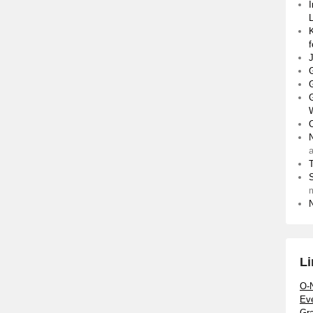
I
K
f
J
G
G
O
T
Li
O-
Eve
Gra