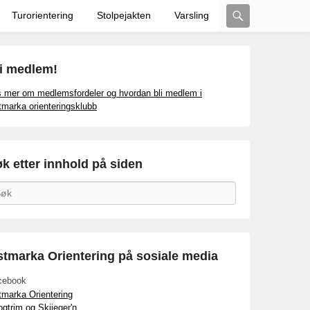
Search
Turorientering
Stolpejakten
Varsling
i medlem!
 mer om medlemsfordeler og hvordan bli medlem i
marka orienteringsklubb
k etter innhold på siden
arch
tmarka Orientering på sosiale media
cebook
marka Orientering
gtrim og Skijeger'n