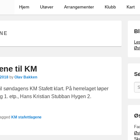
Hjem
Utøver
Arrangementer
Klubb
Kart
Bl
ENE
Les
Øst
ene til KM
Sø
 2018
by
Olav Bakken
Se
til søndagens KM Stafett klart. På herrelaget løper
1. etp., Hans Kristian Stubban Hygen 2.
Øs
agged
KM stafettlagene
Fa
Øst
Sko