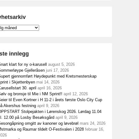
hetsarkiv
etsarkiv
ste innlegg
nart klart for ny o-karusell
august 5, 2026
Sommerløype Gjelleråsen
juni 17, 2026
Supert gjennomført Høydepunkt med Kretsmesterskap
print i Skjettenbyen
mai 14, 2026
arusellstart 30. april
april 16, 2026
ølv og bronsje til Mie i NM Sprint!!
april 12, 2026
eier til Even Kortner i H 11-2 i årets første Oslo City Cup
på Akershus festning
april 9, 2026
OPPSTART Stolpejakten i Lørenskog 2026. Lørdag 11.04
kl. 12.00 på Losby Besøksgård
april 9, 2026
Sesongåpning omgitt av kanoner og løvebrøl
mars 24, 2026
stmarka og Raumar tildelt O-Festivalen i 2028
februar 16,
2026