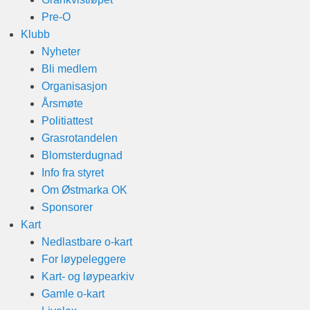
Pre-O
Klubb
Nyheter
Bli medlem
Organisasjon
Årsmøte
Politiattest
Grasrotandelen
Blomsterdugnad
Info fra styret
Om Østmarka OK
Sponsorer
Kart
Nedlastbare o-kart
For løypeleggere
Kart- og løypearkiv
Gamle o-kart