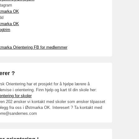
stagram
tmarka OK
dd
tmarka OK
ogtrim
tmarka Orientering FB for medlemmer
ærer ?
sk Orientering har et prosjekt for å hjelpe lærere å
ervise i orientering. Finn hjelp og kart til din skole her:
entering for skoler
en 202 ønsker vi kontakt med skoler som ønsker tilpasset
legg fra oss i Østmarka OK. Interesert ? Ta kontakt med
erre@sandernes.com