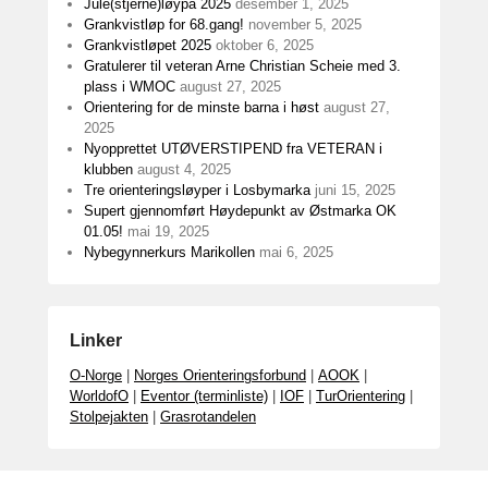
Jule(stjerne)løypa 2025
desember 1, 2025
Grankvistløp for 68.gang!
november 5, 2025
Grankvistløpet 2025
oktober 6, 2025
Gratulerer til veteran Arne Christian Scheie med 3.
plass i WMOC
august 27, 2025
Orientering for de minste barna i høst
august 27,
2025
Nyopprettet UTØVERSTIPEND fra VETERAN i
klubben
august 4, 2025
Tre orienteringsløyper i Losbymarka
juni 15, 2025
Supert gjennomført Høydepunkt av Østmarka OK
01.05!
mai 19, 2025
Nybegynnerkurs Marikollen
mai 6, 2025
Linker
O-Norge
|
Norges Orienteringsforbund
|
AOOK
|
WorldofO
|
Eventor (terminliste)
|
IOF
|
TurOrientering
|
Stolpejakten
|
Grasrotandelen