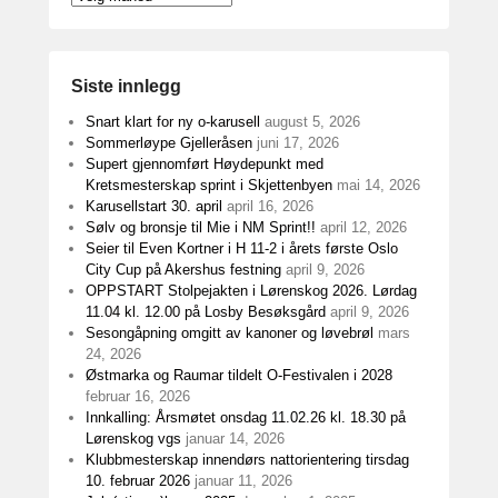
Siste innlegg
Snart klart for ny o-karusell
august 5, 2026
Sommerløype Gjelleråsen
juni 17, 2026
Supert gjennomført Høydepunkt med
Kretsmesterskap sprint i Skjettenbyen
mai 14, 2026
Karusellstart 30. april
april 16, 2026
Sølv og bronsje til Mie i NM Sprint!!
april 12, 2026
Seier til Even Kortner i H 11-2 i årets første Oslo
City Cup på Akershus festning
april 9, 2026
OPPSTART Stolpejakten i Lørenskog 2026. Lørdag
11.04 kl. 12.00 på Losby Besøksgård
april 9, 2026
Sesongåpning omgitt av kanoner og løvebrøl
mars
24, 2026
Østmarka og Raumar tildelt O-Festivalen i 2028
februar 16, 2026
Innkalling: Årsmøtet onsdag 11.02.26 kl. 18.30 på
Lørenskog vgs
januar 14, 2026
Klubbmesterskap innendørs nattorientering tirsdag
10. februar 2026
januar 11, 2026