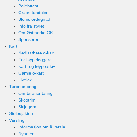
Politiattest
Grasrotandelen
Blomsterdugnad
Info fra styret
Om Østmarka OK
Sponsorer
Kart
Nedlastbare o-kart
For løypeleggere
Kart- og løypearkiv
Gamle o-kart
Livelox
Turorientering
Om turorientering
Skogtrim
Skijegern
Stolpejakten
Varsling
Informasjon om å varsle
Nyheter