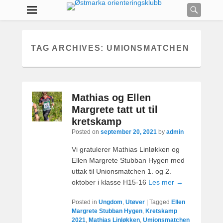
Searc
TAG ARCHIVES:
UMIONSMATCHEN
Mathias og Ellen
Margrete tatt ut til
kretskamp
Posted on
september 20, 2021
by
admin
Vi gratulerer Mathias Linløkken og
Ellen Margrete Stubban Hygen med
uttak til Unionsmatchen 1. og 2.
oktober i klasse H15-16
Les mer →
Posted in
Ungdom
,
Utøver
|
Tagged
Ellen
Margrete Stubban Hygen
,
Kretskamp
2021
,
Mathias Linløkken
,
Umionsmatchen