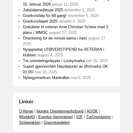
10. februar 2026
januar 11, 2026
Jule(stjerne)løypa 2025
desember 1, 2025
Grankvistløp for 68.gang!
november 5, 2025
Grankvistløpet 2025
oktober 6, 2025
Gratulerer til veteran Arne Christian Scheie med 3.
plass i WMOC
august 27, 2025
Orientering for de minste barna i høst
august 27,
2025
Nyopprettet UTØVERSTIPEND fra VETERAN i
klubben
august 4, 2025
Tre orienteringsløyper i Losbymarka
juni 15, 2025
Supert gjennomført Høydepunkt av Østmarka OK
01.05!
mai 19, 2025
Nybegynnerkurs Marikollen
mai 6, 2025
Linker
O-Norge
|
Norges Orienteringsforbund
|
AOOK
|
WorldofO
|
Eventor (terminliste)
|
IOF
|
TurOrientering
|
Stolpejakten
|
Grasrotandelen