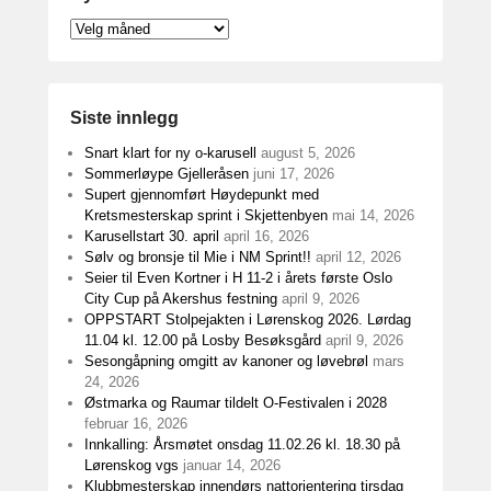
Nyhetsarkiv
Siste innlegg
Snart klart for ny o-karusell
august 5, 2026
Sommerløype Gjelleråsen
juni 17, 2026
Supert gjennomført Høydepunkt med
Kretsmesterskap sprint i Skjettenbyen
mai 14, 2026
Karusellstart 30. april
april 16, 2026
Sølv og bronsje til Mie i NM Sprint!!
april 12, 2026
Seier til Even Kortner i H 11-2 i årets første Oslo
City Cup på Akershus festning
april 9, 2026
OPPSTART Stolpejakten i Lørenskog 2026. Lørdag
11.04 kl. 12.00 på Losby Besøksgård
april 9, 2026
Sesongåpning omgitt av kanoner og løvebrøl
mars
24, 2026
Østmarka og Raumar tildelt O-Festivalen i 2028
februar 16, 2026
Innkalling: Årsmøtet onsdag 11.02.26 kl. 18.30 på
Lørenskog vgs
januar 14, 2026
Klubbmesterskap innendørs nattorientering tirsdag