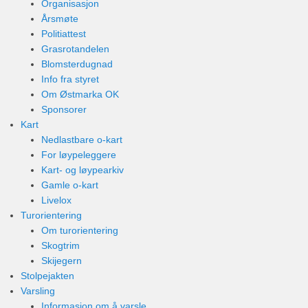
Organisasjon
Årsmøte
Politiattest
Grasrotandelen
Blomsterdugnad
Info fra styret
Om Østmarka OK
Sponsorer
Kart
Nedlastbare o-kart
For løypeleggere
Kart- og løypearkiv
Gamle o-kart
Livelox
Turorientering
Om turorientering
Skogtrim
Skijegern
Stolpejakten
Varsling
Informasjon om å varsle