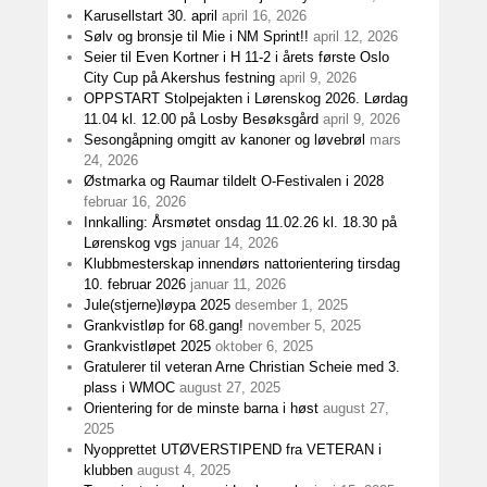
Karusellstart 30. april
april 16, 2026
Sølv og bronsje til Mie i NM Sprint!!
april 12, 2026
Seier til Even Kortner i H 11-2 i årets første Oslo
City Cup på Akershus festning
april 9, 2026
OPPSTART Stolpejakten i Lørenskog 2026. Lørdag
11.04 kl. 12.00 på Losby Besøksgård
april 9, 2026
Sesongåpning omgitt av kanoner og løvebrøl
mars
24, 2026
Østmarka og Raumar tildelt O-Festivalen i 2028
februar 16, 2026
Innkalling: Årsmøtet onsdag 11.02.26 kl. 18.30 på
Lørenskog vgs
januar 14, 2026
Klubbmesterskap innendørs nattorientering tirsdag
10. februar 2026
januar 11, 2026
Jule(stjerne)løypa 2025
desember 1, 2025
Grankvistløp for 68.gang!
november 5, 2025
Grankvistløpet 2025
oktober 6, 2025
Gratulerer til veteran Arne Christian Scheie med 3.
plass i WMOC
august 27, 2025
Orientering for de minste barna i høst
august 27,
2025
Nyopprettet UTØVERSTIPEND fra VETERAN i
klubben
august 4, 2025