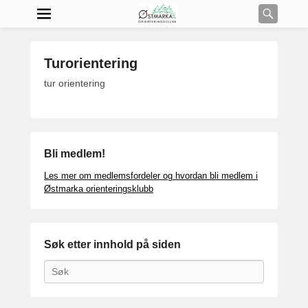
Searc
Turorientering
P
tur orientering
o
s
t
e
Bli medlem!
d
o
Les mer om medlemsfordeler og hvordan bli medlem i
n
Østmarka orienteringsklubb
o
k
t
Søk etter innhold på siden
o
b
Search
e
r