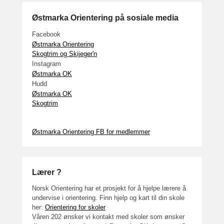
2
2
Østmarka Orientering på sosiale media
,
2
Facebook
Østmarka Orientering
0
Skogtrim og Skijeger'n
1
Instagram
7
Østmarka OK
b
Hudd
y
Østmarka OK
a
Skogtrim
d
m
Østmarka Orientering FB for medlemmer
i
n
Lærer ?
Norsk Orientering har et prosjekt for å hjelpe lærere å
undervise i orientering. Finn hjelp og kart til din skole
her:
Orientering for skoler
Våren 202 ønsker vi kontakt med skoler som ønsker