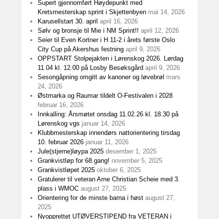
Supert gjennomført Høydepunkt med
Kretsmesterskap sprint i Skjettenbyen
mai 14, 2026
Karusellstart 30. april
april 16, 2026
Sølv og bronsje til Mie i NM Sprint!!
april 12, 2026
Seier til Even Kortner i H 11-2 i årets første Oslo
City Cup på Akershus festning
april 9, 2026
OPPSTART Stolpejakten i Lørenskog 2026. Lørdag
11.04 kl. 12.00 på Losby Besøksgård
april 9, 2026
Sesongåpning omgitt av kanoner og løvebrøl
mars
24, 2026
Østmarka og Raumar tildelt O-Festivalen i 2028
februar 16, 2026
Innkalling: Årsmøtet onsdag 11.02.26 kl. 18.30 på
Lørenskog vgs
januar 14, 2026
Klubbmesterskap innendørs nattorientering tirsdag
10. februar 2026
januar 11, 2026
Jule(stjerne)løypa 2025
desember 1, 2025
Grankvistløp for 68.gang!
november 5, 2025
Grankvistløpet 2025
oktober 6, 2025
Gratulerer til veteran Arne Christian Scheie med 3.
plass i WMOC
august 27, 2025
Orientering for de minste barna i høst
august 27,
2025
Nyopprettet UTØVERSTIPEND fra VETERAN i