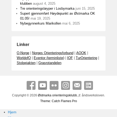
klubben
august 4, 2025
Tre orienteringsløyper i Losbymarka
juni 15, 2025
Supert gjennomført Høydepunkt av Østmarka OK
01.05!
mai 19, 2025
Nybegynnerkurs Marikollen
mai 6, 2025
Linker
O-Norge
|
Norges Orienteringsforbund
|
AOOK
|
WorldofO
|
Eventor (terminliste)
|
IOF
|
TurOrientering
|
Stolpejakten
|
Grasrotandelen
Copyright © 2026
Østmarka orienteringsklubb
, jf. åndsverksloven.
Theme: Catch Flames Pro
Hjem