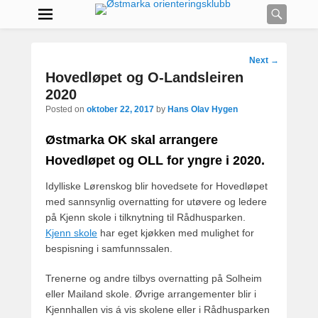
Searc
Post
Next
→
navigation
Hovedløpet og O-Landsleiren
2020
Posted on
oktober 22, 2017
by
Hans Olav Hygen
Østmarka OK skal arrangere
Hovedløpet og OLL for yngre i 2020.
Idylliske Lørenskog blir hovedsete for Hovedløpet
med sannsynlig overnatting for utøvere og ledere
på Kjenn skole i tilknytning til Rådhusparken.
Kjenn skole
har eget kjøkken med mulighet for
bespisning i samfunnssalen.
Trenerne og andre tilbys overnatting på Solheim
eller Mailand skole. Øvrige arrangementer blir i
Kjennhallen vis á vis skolene eller i Rådhusparken