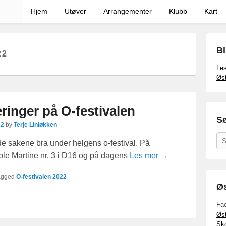
Hjem
Utøver
Arrangementer
Klubb
Kart
Bl
22
Les
Øst
ringer på O-festivalen
Sø
22
by
Terje Linløkken
Se
de sakene bra under helgens o-festival. På
 ble Martine nr. 3 i D16 og på dagens
Les mer →
agged
O-festivalen 2022
Øs
Fa
Øst
Sko