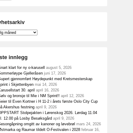
hetsarkiv
etsarkiv
ste innlegg
nart klart for ny o-karusell
august 5, 2026
Sommerløype Gjelleråsen
juni 17, 2026
Supert gjennomført Høydepunkt med Kretsmesterskap
print i Skjettenbyen
mai 14, 2026
arusellstart 30. april
april 16, 2026
ølv og bronsje til Mie i NM Sprint!!
april 12, 2026
eier til Even Kortner i H 11-2 i årets første Oslo City Cup
på Akershus festning
april 9, 2026
OPPSTART Stolpejakten i Lørenskog 2026. Lørdag 11.04
kl. 12.00 på Losby Besøksgård
april 9, 2026
Sesongåpning omgitt av kanoner og løvebrøl
mars 24, 2026
stmarka og Raumar tildelt O-Festivalen i 2028
februar 16,