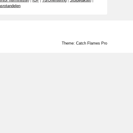
ntor (terminliste)
|
IOF
|
TurOrientering
|
Stolpejakten
|
srotandelen
Theme: Catch Flames Pro