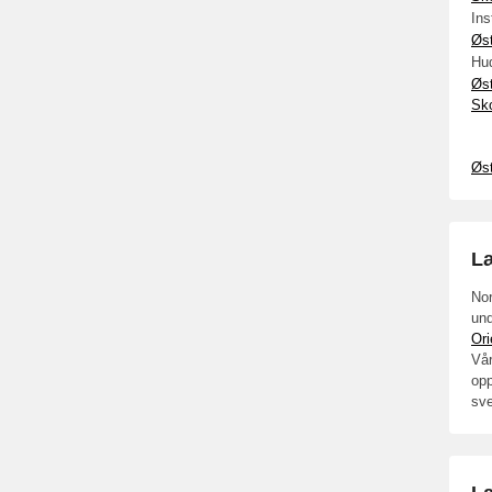
In
Øs
Hu
Øs
Sk
Øs
L
Nor
und
Ori
Vår
opp
sv