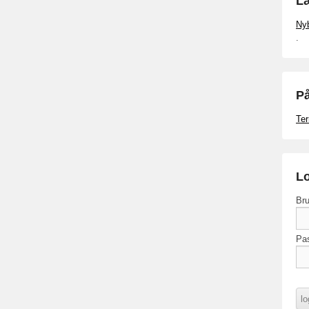
Læ
Ny
.
På
Ter
Lo
Bru
Pa