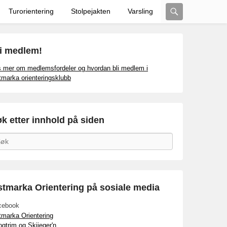
Search
Turorientering
Stolpejakten
Varsling
i medlem!
 mer om medlemsfordeler og hvordan bli medlem i
marka orienteringsklubb
k etter innhold på siden
arch
tmarka Orientering på sosiale media
cebook
marka Orientering
gtrim og Skijeger'n