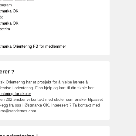
stagram
tmarka OK
dd
tmarka OK
ogtrim
tmarka Orientering FB for medlemmer
ærer ?
sk Orientering har et prosjekt for å hjelpe lærere å
ervise i orientering. Finn hjelp og kart til din skole her:
entering for skoler
en 202 ønsker vi kontakt med skoler som ønsker tilpasset
legg fra oss i Østmarka OK. Interesert ? Ta kontakt med
erre@sandernes.com