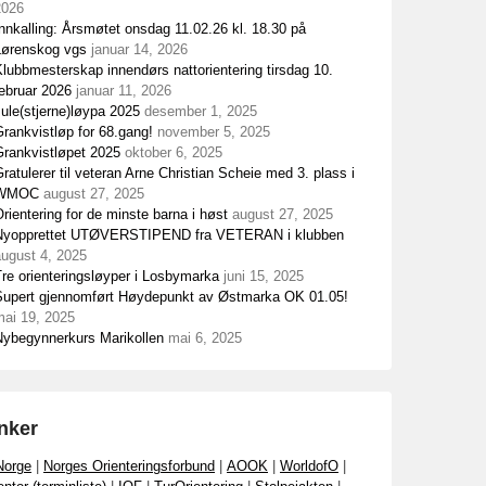
2026
nnkalling: Årsmøtet onsdag 11.02.26 kl. 18.30 på
Lørenskog vgs
januar 14, 2026
lubbmesterskap innendørs nattorientering tirsdag 10.
ebruar 2026
januar 11, 2026
ule(stjerne)løypa 2025
desember 1, 2025
rankvistløp for 68.gang!
november 5, 2025
Grankvistløpet 2025
oktober 6, 2025
ratulerer til veteran Arne Christian Scheie med 3. plass i
WMOC
august 27, 2025
rientering for de minste barna i høst
august 27, 2025
Nyopprettet UTØVERSTIPEND fra VETERAN i klubben
august 4, 2025
re orienteringsløyper i Losbymarka
juni 15, 2025
Supert gjennomført Høydepunkt av Østmarka OK 01.05!
mai 19, 2025
Nybegynnerkurs Marikollen
mai 6, 2025
nker
Norge
|
Norges Orienteringsforbund
|
AOOK
|
WorldofO
|