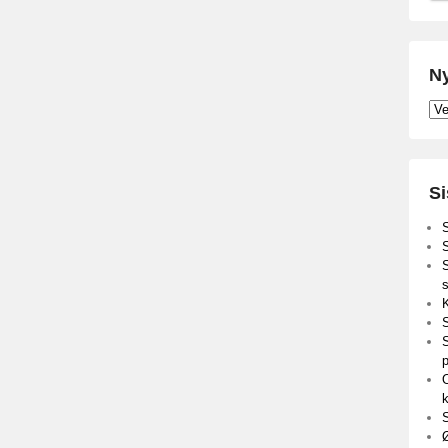
Ny
Nyh
Si
S
s
K
S
S
Ø