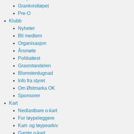
Grankvistløpet
Pre-O
Klubb
Nyheter
Bli medlem
Organisasjon
Årsmøte
Politiattest
Grasrotandelen
Blomsterdugnad
Info fra styret
Om Østmarka OK
Sponsorer
Kart
Nedlastbare o-kart
For løypeleggere
Kart- og løypearkiv
Gamle o-kart