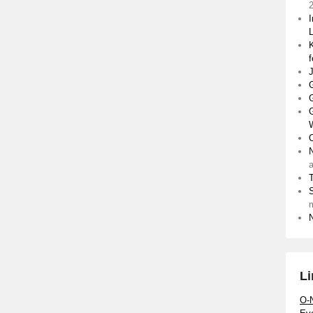
I
K
f
J
G
G
O
T
Li
O-