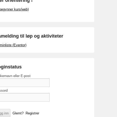
r orientering !
begynner kurs(web)
melding til løp og aktiviteter
minliste (Eventor)
ginstatus
kernavn eller E-post
ssord
Glemt?
Registrer