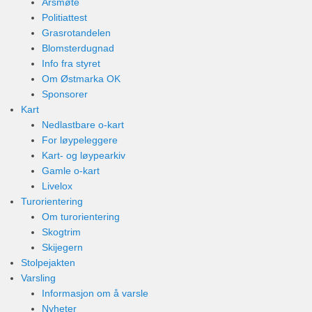
Årsmøte
Politiattest
Grasrotandelen
Blomsterdugnad
Info fra styret
Om Østmarka OK
Sponsorer
Kart
Nedlastbare o-kart
For løypeleggere
Kart- og løypearkiv
Gamle o-kart
Livelox
Turorientering
Om turorientering
Skogtrim
Skijegern
Stolpejakten
Varsling
Informasjon om å varsle
Nyheter