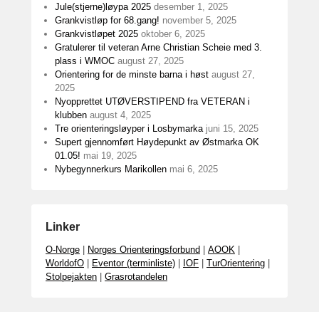
Jule(stjerne)løypa 2025
desember 1, 2025
Grankvistløp for 68.gang!
november 5, 2025
Grankvistløpet 2025
oktober 6, 2025
Gratulerer til veteran Arne Christian Scheie med 3.
plass i WMOC
august 27, 2025
Orientering for de minste barna i høst
august 27,
2025
Nyopprettet UTØVERSTIPEND fra VETERAN i
klubben
august 4, 2025
Tre orienteringsløyper i Losbymarka
juni 15, 2025
Supert gjennomført Høydepunkt av Østmarka OK
01.05!
mai 19, 2025
Nybegynnerkurs Marikollen
mai 6, 2025
Linker
O-Norge
|
Norges Orienteringsforbund
|
AOOK
|
WorldofO
|
Eventor (terminliste)
|
IOF
|
TurOrientering
|
Stolpejakten
|
Grasrotandelen