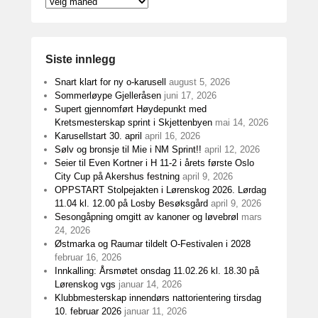
Nyhetsarkiv
Siste innlegg
Snart klart for ny o-karusell
august 5, 2026
Sommerløype Gjelleråsen
juni 17, 2026
Supert gjennomført Høydepunkt med
Kretsmesterskap sprint i Skjettenbyen
mai 14, 2026
Karusellstart 30. april
april 16, 2026
Sølv og bronsje til Mie i NM Sprint!!
april 12, 2026
Seier til Even Kortner i H 11-2 i årets første Oslo
City Cup på Akershus festning
april 9, 2026
OPPSTART Stolpejakten i Lørenskog 2026. Lørdag
11.04 kl. 12.00 på Losby Besøksgård
april 9, 2026
Sesongåpning omgitt av kanoner og løvebrøl
mars
24, 2026
Østmarka og Raumar tildelt O-Festivalen i 2028
februar 16, 2026
Innkalling: Årsmøtet onsdag 11.02.26 kl. 18.30 på
Lørenskog vgs
januar 14, 2026
Klubbmesterskap innendørs nattorientering tirsdag
10. februar 2026
januar 11, 2026