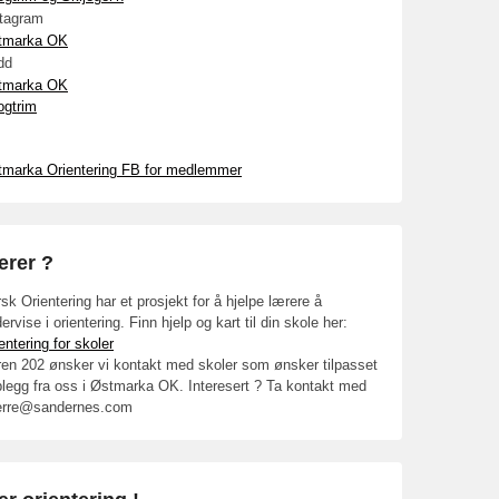
stagram
tmarka OK
dd
tmarka OK
ogtrim
tmarka Orientering FB for medlemmer
ærer ?
sk Orientering har et prosjekt for å hjelpe lærere å
ervise i orientering. Finn hjelp og kart til din skole her:
entering for skoler
en 202 ønsker vi kontakt med skoler som ønsker tilpasset
legg fra oss i Østmarka OK. Interesert ? Ta kontakt med
erre@sandernes.com