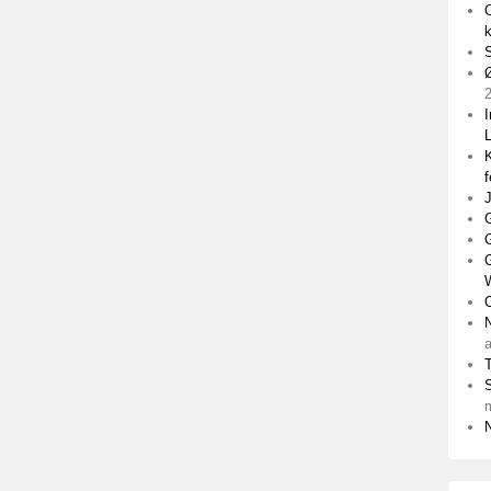
Ø
I
K
f
J
G
G
O
T