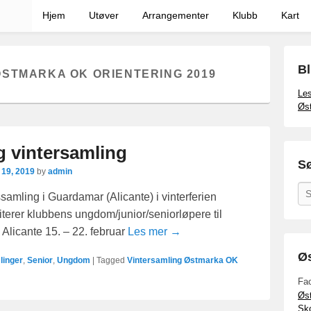
Hjem
Utøver
Arrangementer
Klubb
Kart
Bl
ØSTMARKA OK ORIENTERING 2019
Les
Øst
 vintersamling
Sø
19, 2019
by
admin
Se
amling i Guardamar (Alicante) i vinterferien
terer klubbens ungdom/junior/seniorløpere til
 Alicante 15. – 22. februar
Les mer →
Øs
linger
,
Senior
,
Ungdom
|
Tagged
Vintersamling Østmarka OK
Fa
Øst
Sko