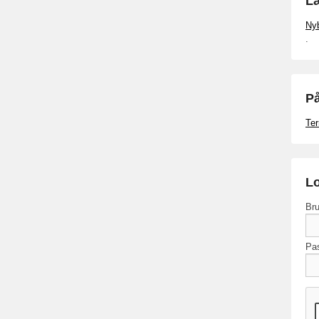
Læ
Ny
.
På
Ter
Lo
Bru
Pa