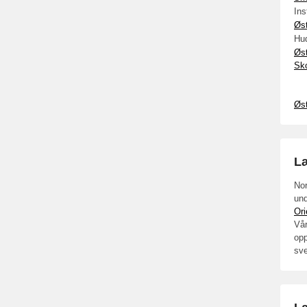
In
Øs
Hu
Øs
Sk
Øs
L
Nor
und
Ori
Vår
opp
sv