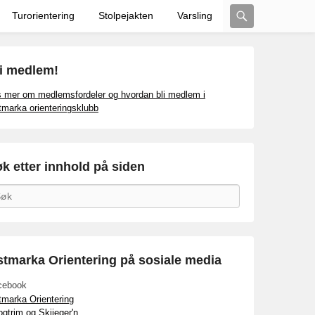
Search
Turorientering
Stolpejakten
Varsling
i medlem!
 mer om medlemsfordeler og hvordan bli medlem i
marka orienteringsklubb
k etter innhold på siden
arch
tmarka Orientering på sosiale media
cebook
marka Orientering
gtrim og Skijeger'n