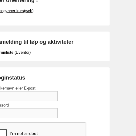
r orientering !
begynner kurs(web)
melding til løp og aktiviteter
minliste (Eventor)
ginstatus
kernavn eller E-post
ssord