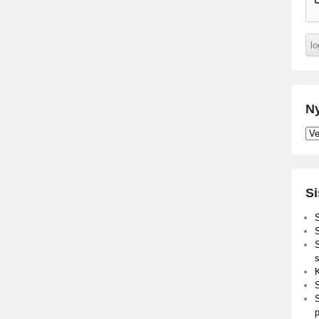
Ny
Nyh
Si
S
s
K
S
S