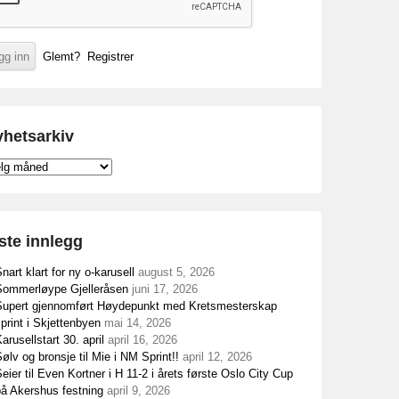
Glemt?
Registrer
hetsarkiv
etsarkiv
ste innlegg
nart klart for ny o-karusell
august 5, 2026
Sommerløype Gjelleråsen
juni 17, 2026
Supert gjennomført Høydepunkt med Kretsmesterskap
print i Skjettenbyen
mai 14, 2026
arusellstart 30. april
april 16, 2026
ølv og bronsje til Mie i NM Sprint!!
april 12, 2026
eier til Even Kortner i H 11-2 i årets første Oslo City Cup
på Akershus festning
april 9, 2026