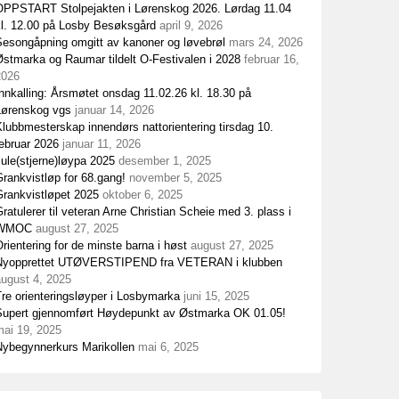
OPPSTART Stolpejakten i Lørenskog 2026. Lørdag 11.04
kl. 12.00 på Losby Besøksgård
april 9, 2026
Sesongåpning omgitt av kanoner og løvebrøl
mars 24, 2026
stmarka og Raumar tildelt O-Festivalen i 2028
februar 16,
2026
nnkalling: Årsmøtet onsdag 11.02.26 kl. 18.30 på
Lørenskog vgs
januar 14, 2026
lubbmesterskap innendørs nattorientering tirsdag 10.
ebruar 2026
januar 11, 2026
ule(stjerne)løypa 2025
desember 1, 2025
rankvistløp for 68.gang!
november 5, 2025
Grankvistløpet 2025
oktober 6, 2025
ratulerer til veteran Arne Christian Scheie med 3. plass i
WMOC
august 27, 2025
rientering for de minste barna i høst
august 27, 2025
Nyopprettet UTØVERSTIPEND fra VETERAN i klubben
august 4, 2025
re orienteringsløyper i Losbymarka
juni 15, 2025
Supert gjennomført Høydepunkt av Østmarka OK 01.05!
mai 19, 2025
Nybegynnerkurs Marikollen
mai 6, 2025